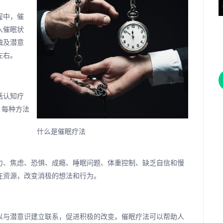
程中，催
入催眠状
触及潜意
左右。
括认知疗
。每种方法
什么是催眠疗法
力、焦虑、恐惧、成瘾、睡眠问题、体重控制、缺乏自信和慢
在资源，改变消极的想法和行为。
以与潜意识建立联系，促进积极的改变。催眠疗法可以帮助人