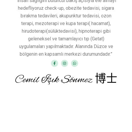
“İnsan sağlığını bütüncül bakış açısıyla ele almayı
hedefliyoruz check-up, obezite tedavisi, sigara
bırakma tedavileri, akupunktur tedavisi, ozon
terapi, mezoterapi ve kupa terapi( hacamat),
hirudoterapi(sülüktedavisi), hipnoterapi gibi
geleneksel ve tamamlayıcı tıp (Getat)
uygulamaları yapılmaktadır. Alanında Düzce ve
bölgenin en kapsamlı merkezi durumundadır.”
Cemil Işık Sönmez 博士