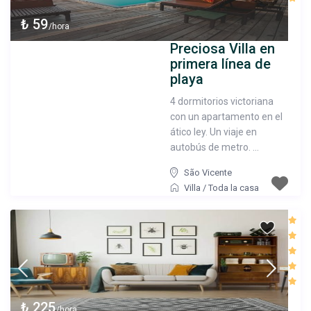
₺ 59
/hora
Preciosa Villa en
primera línea de
playa
4 dormitorios victoriana
con un apartamento en el
ático ley. Un viaje en
autobús de metro. ...
São Vicente
Villa
/
Toda la casa
₺ 225
/hora