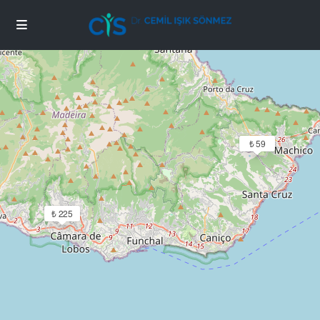
Mapas de carga
₺ 59
₺ 225