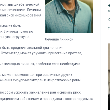
нно язвы диабетической
Ч
ение личинками. Личинки
о
ижая риск инфицирования
К
и может быть
Е
н. Личинки помогают
льную нагрузку на
Лечение личинок
т быть предпочтительной для лечения
 Этот метод может улучшить прилегание протеза,
 с помощью личинок, особенно если необходимо
.
е может применяться при различных других
ожнения хирургических ран и некротические раны.
собом ускорить заживление ран и снизить риск
едицинским работником и проводится в контролируемых