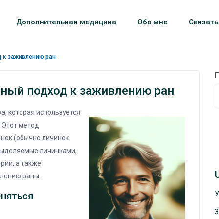
Дополнительная медицина
Обо мне
Связать
д к заживлению ран
ный подход к заживлению ран
а, которая используется
 Этот метод
нок (обычно личинок
 выделяемые личинками,
рии, а также
лению раны.
У
еняться
З