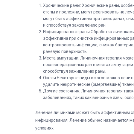
Хронические раны: Хронические раны, особе
стопы и пролежни, могут реагировать на леч
могут быть эффективны при таких ранах, сн
и способствуя заживлению ран.
Инфицированные раны Обработка личинкам
эффективна при очистке инфицированных ра
контролировать инфекцию, снижая бактериа
раневую поверхность.
Места ампутации: Личиночная терапия може
послеоперационных ран в местах ампутации.
способствуя заживлению раны.
Ожоги Некоторые виды ожогов можно лечить
удалить некротические (омертвевшие) ткани
Другие состояния: Личиночная терапия такж
заболеваниях, таких как венозные язвы, осл
Лечение личинками может быть эффективным спо
инфицирования. Лечение обычно назначается м
условиях.