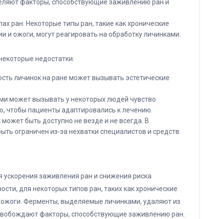
еляют факторы, способствующие заживлению ран и
х ран: Некоторые типы ран, такие как хронические
и и ожоги, могут реагировать на обработку личинками.
 некоторые недостатки:
сть личинок на ране может вызывать эстетические
ми может вызывать у некоторых людей чувство
о, чтобы пациенты адаптировались к лечению.
может быть доступно не везде и не всегда. В
ыть ограничен из-за нехватки специалистов и средств.
я ускорения заживления ран и снижения риска
сти, для некоторых типов ран, таких как хронические
 ожоги. Ферменты, выделяемые личинками, удаляют из
ысвобождают факторы, способствующие заживлению ран.