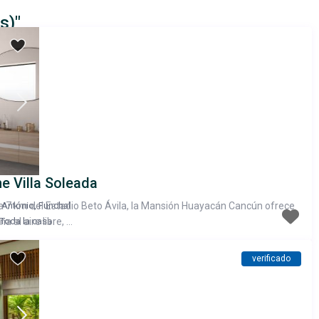
s)"
e Villa Soleada
a 7 km del Estadio Beto Ávila, la Mansión Huayacán Cancún ofrece
 António
,
Funchal
a al aire libre, ...
Toda la casa
verificado