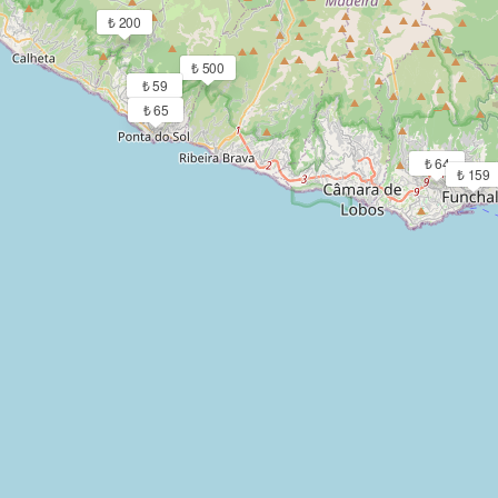
₺ 200
₺ 500
₺ 59
₺ 65
₺ 64
₺ 159