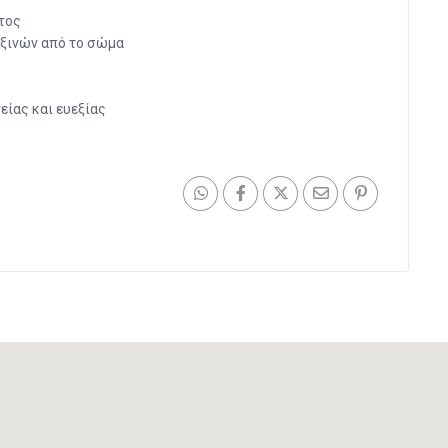
τος
οξινών από το σώμα
είας και ευεξίας