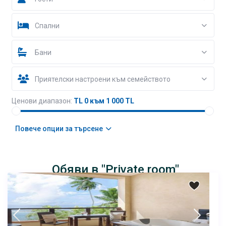
Спални
Бани
Приятелски настроени към семейството
Ценови диапазон:
TL 0 към 1 000 TL
Повече опции за търсене
Обяви в "Private room"